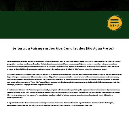
contato@obichobiotrips.eco.br
Leitura da Paisagem dos Rios Canalizados (Rio Água Preta)
Na atividade de Leitura e interpretação da Paisagem dos Rios Canalizados, existem vários elementos conceituais sobre os quais podemos compreender o espaço
geográfico e suas inúmeras formas de análise. O principal objetivo da atividade é fazer com que os participantes possam interpretar a paisagem através da
observação da topografia e geomorfologia do percurso do Rio Água Preta, um curso d’água que foi canalizado, assim como tantos outros e a partir daí, tentar
entender a relação histórica do modelo de urbanização, desenvolvimento e relação da cidade de São Paulo com seus rios, córregos e riachos.
Os estudos apoiados na historiografia e na iconografia aponta a importância da rica rede fluvial para a fundação e estabelecimento da cidade, demostrando como ao
longo do tempo e à medida que a cidade crescia, os cursos d’água foram sendo deteriorados e passaram a ser vistos como obstáculos ao crescimento urbano,
tornando alvo de intervenções e transformações. Tais intervenções implicaram na supressão dos rios da paisagem urbana da cidade de São Paulo. A presença
dos rios garantia a segurança da Vila de São Paulo de Piratininga nos primórdios da invasão dos europeus, mas no final do século XVIII os rios passaram a limitar a
circulação, expansão e ocupação da cidade em pleno crescimento.
À medida que a cidade de São Paulo começa a se expandir, avançando sobre áreas de topografia irregular, cuja ocupação demandava obras dispendiosas como
viadutos, as áreas de várzeas, apesar de periodicamente encharcadas, passaram a atrair a atenção, tornando-se uma opção lucrativa à especulação imobiliária.
Através de um discurso de “saneamento” e combate às enchentes, a cidade foi criando novos terrenos através do aterro das várzeas, retificações e
canalizações dos rios.
O Água Preta foi um dos diversos rios canalizados no processo de urbanização. As nascentes do Rio Água Preta ficam situadas no Bairro da Pompéia,
exatamente na Praça Homero Silva (Praça da Nascente), percorrendo aproximadamente 3 km até desaguar no Rio Tietê.