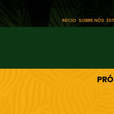
contato@obichobiotrips.eco.br
INÍCIO
SOBRE NÓS
ES
PRÓ