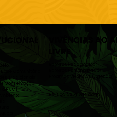
VIVÊNCIAS AO A
TUCIONAL
LIVRE
Roteiros Pedagógicos
Meio
Roteiros Personalizados
 Base Comunitária
Próximas Vivências (Agenda)
es Tradicionais
de Conservação
s de UCs
Política de Privacidade
Ambiental
ura
tura
 Ajuda