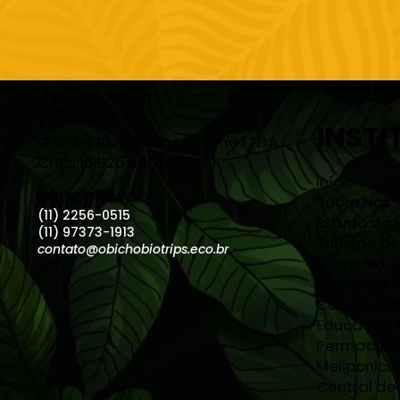
INSTI
O Bicho Biotrips Ecoturismo LTDA.
CNPJ 16.926.961/0001-61
Início
FALE CONOSCO
Sobre Nós
(11) 2256-0515
Estudo do 
(11) 97373-1913
Turismo de
contato@obichobiotrips.eco.br
Comunidad
Unidades 
Categoria
Educação 
Permacult
Meliponicul
Central de