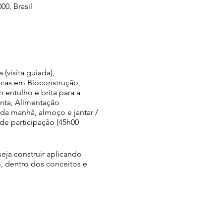
00, Brasil
(visita guiada),
icas em Bioconstrução,
entulho e brita para a
nta, Alimentação
é da manhã, almoço e jantar /
de participação (45h00
ja construir aplicando
m, dentro dos conceitos e
ncestrais ao redor do