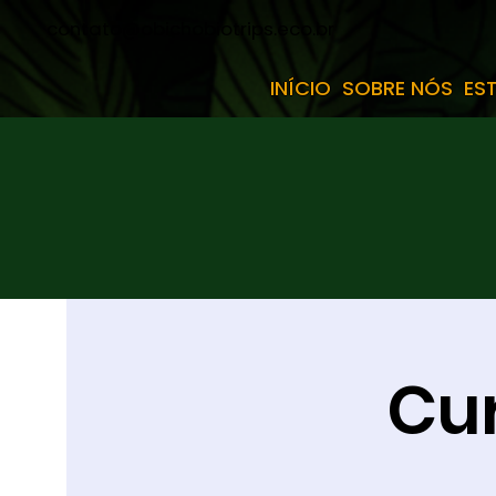
contato@obichobiotrips.eco.br
INÍCIO
SOBRE NÓS
ES
Cur