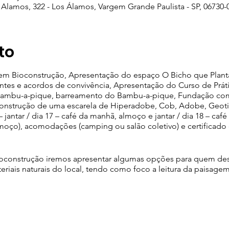
 Alamos, 322 - Los Álamos, Vargem Grande Paulista - SP, 06730-0
to
 em Bioconstrução, Apresentação do espaço O Bicho que Planta 
ntes e acordos de convivência, Apresentação do Curso de Prát
 Bambu-a-pique, barreamento do Bambu-a-pique, Fundação com 
Construção de uma escarela de Hiperadobe, Cob, Adobe, Geoti
 jantar / dia 17 – café da manhã, almoço e jantar / dia 18 – caf
moço), acomodações (camping ou salão coletivo) e certificado 
oconstrução iremos apresentar algumas opções para quem dese
eriais naturais do local, tendo como foco a leitura da paisage
construção que são utilizadas há milênios por diversos povos a