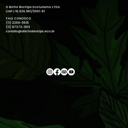
O Bicho Biotrips Ecoturismo LTDA.
CNPJ 16.926.961/0001-61
FALE CONOSCO
(11) 2256-0515
(11) 97373-1913
contato@obichobiotrips.eco.br
INSTITUCIONAL
VIVÊNCIAS AO AR LIVRE
Início
Roteiros Pedagógicos
Sobre Nós
Roteiros Personalizados
Estudo do Meio
Próximas Vivências (Agenda)
Turismo de Base Comunitária
Comunidades Tradicionais
Unidades de Conservação
Categorias de UCs
Educação Ambiental
Permacultura
Meliponicultura
Central de Ajuda
Nossa Loja
Blog