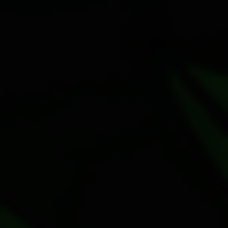
parque-
estadual-
turistico-
do-alto-
ribeira-
petar