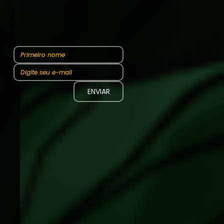
I
D
A
D
E
S
ENVIAR